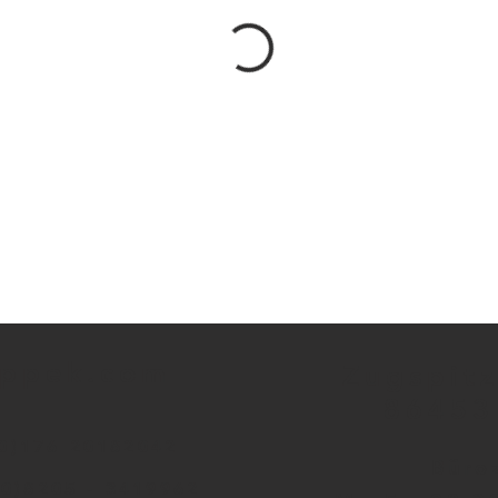
appek.com
Zugspitz
86453
0)176 20182042
Büro
(0)8205 - 3419962