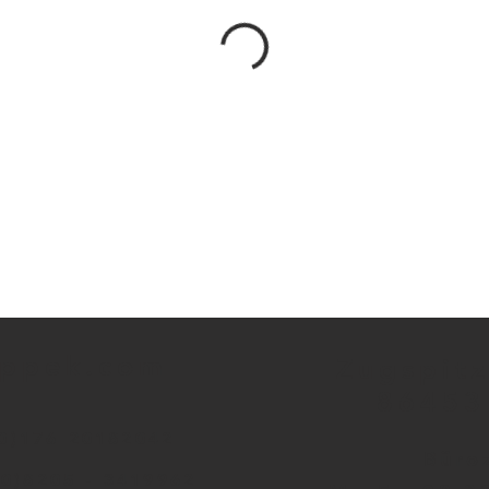
appek.com
Zugspitz
86453
0)176 20182042
Büro
(0)8205 - 3419962